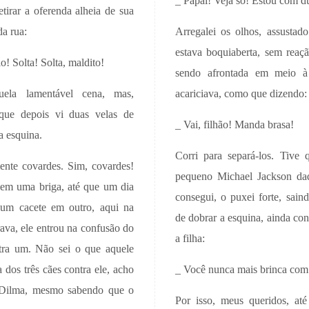
_ Papai! Veja só! Estou com d
etirar a oferenda alheia de sua
da rua:
Arregalei os olhos, assustad
estava boquiaberta, sem reaçã
! Solta! Solta, maldito!
sendo afrontada em meio à
ela lamentável cena, mas,
acariciava, como que dizendo:
 que depois vi duas velas de
_ Vai, filhão! Manda brasa!
a esquina.
Corri para separá-los. Tive 
ente covardes. Sim, covardes!
pequeno Michael Jackson daq
 em uma briga, até que um dia
consegui, o puxei forte, saind
 um cacete em outro, aqui na
de dobrar a esquina, ainda co
va, ele entrou na confusão do
a filha:
ntra um. Não sei o que aquele
a dos três cães contra ele, acho
_ Você nunca mais brinca com 
 Dilma, mesmo sabendo que o
Por isso, meus queridos, a