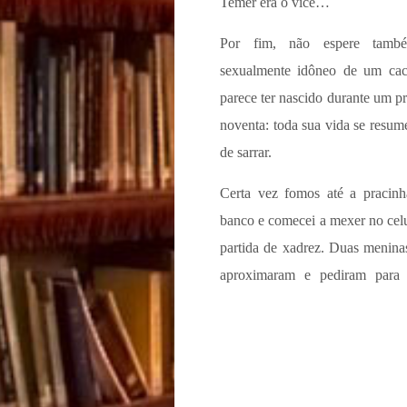
Temer era o vice…
Por fim, não espere també
sexualmente idôneo de um cac
parece ter nascido durante um 
noventa: toda sua vida se resu
de sarrar.
Certa vez fomos até a pracin
banco e comecei a mexer no cel
partida de xadrez. Duas meninas
aproximaram e pediram para