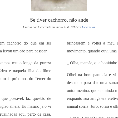
Se tiver cachorro, não ande
Escrito por lucacreido em maio 31st, 2017 em
Devaneios
 em cachorro do que em ser
brincassem e voltei a meu 
 levou um cão para passear.
movimento, quando ouvi uma 
stamos muito longe da pureza
_ Olha, mamãe, que bonitinho!
Éden e naquela ilha do filme
Olhei na hora para ela e vi
ão mais próximos do Temer do
descuido para dar uma sarrad
outra menina, que era ainda me
que possível, faz questão de
enquanto sua amiga era efetiv
eligião alheia. Eu mesmo já o vi
animal sorria! Juro, sorria e o
ruzilhadas aqui perto de casa.