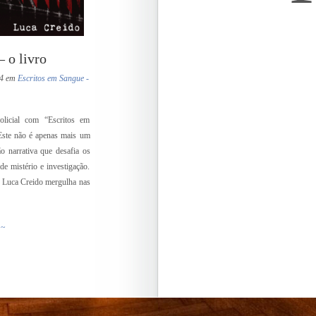
 o livro
24 em
Escritos em Sangue -
olicial com “Escritos em
Este não é apenas mais um
ão narrativa que desafia os
de mistério e investigação.
r, Luca Creido mergulha nas
 ~