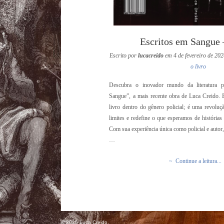
Escritos em Sangue –
Escrito por
lucacreido
em 4 de fevereiro de 20
o livro
Descubra o inovador mundo da literatura p
Sangue”, a mais recente obra de Luca Creido. 
livro dentro do gênero policial; é uma revoluç
limites e redefine o que esperamos de histórias 
Com sua experiência única como policial e auto
…
~ Continue a leitura...
© 2026 Luca Creido.